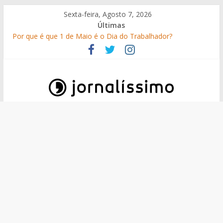
Skip
Sexta-feira, Agosto 7, 2026
to
Últimas
content
Por que é que 1 de Maio é o Dia do Trabalhador?
25 Perguntas sobre o 25 de Abril
Como surgiram os gelados?
O que é o suor e por que suamos?
10 de Junho, Dia de Portugal: a história, as origens, o que se
festeja
Jornalissimo
Jornalissimo