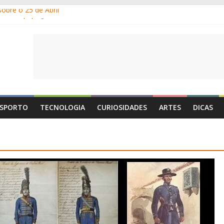
obre o 25 de Abril
m os gelados?
r e por que suamos?
ia de Portugal: a história, as origens, o que se festeja
 1 de Maio é o Dia do Trabalhador?
SPORTO
TECNOLOGIA
CURIOSIDADES
ARTES
DICAS