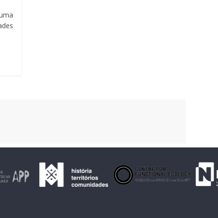
 uma
ades