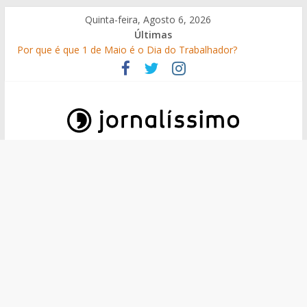
Skip
Quinta-feira, Agosto 6, 2026
to
Últimas
content
Por que é que 1 de Maio é o Dia do Trabalhador?
25 Perguntas sobre o 25 de Abril
Como surgiram os gelados?
O que é o suor e por que suamos?
10 de Junho, Dia de Portugal: a história, as origens, o que se
festeja
Jornalissimo
Jornalissimo