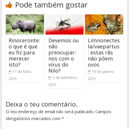
Pode também gostar
Rinoceronte:
Devemos ou
Limnonectes
o que é que
não
larvaepartus
eu fiz para
preocupar-
: estas rãs
merecer
nos com o
não põem
isto?
vírus do
ovos
Nilo?
11 de Maio,
19 de Janeiro,
3 de Setembro,
2015
2015
2015
Deixa o teu comentário.
O teu endereço de email não será publicado. Campos
obrigatórios marcados com *