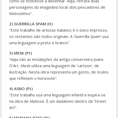
como se estivesse a desenhar. Aqui, retrata duas
personagens do imaginário local: dois pescadores de
Matosinhos”.
2) GUERRILLA SPAM (It)
“Este trabalho de artistas italianos é o único impresso,
os restantes são todos originais. A ‘Guerrilla Spam’ usa
uma linguagem a preto e branco”.
3) MESK (Pt)
“Aqui são as instalações da antiga conserveira Joana
D’Arc. Mesk utiliza uma linguagem de ‘cartoon’, de
ilustração. Nesta obra representa um gesto, de óculos
que refletem o horizonte”.
4) ASNO (Pt)
“Este trabalho usa uma linguagem infantil e inspira-se
na obra de Matisse. É um dadaísmo dentro da ‘Street
Art”.
5) MARIANA PTKS (Pt)