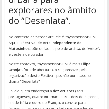
explorares no âmbito
do “Desenlata”.
No contexto da ‘Street Art’, ele é ‘mynameisnotSEM’.
Aqui, no
Festival de Arte Independente de
Matosinhos
, põe de lado a pele de artista, de ‘writer’,
e veste a de curador.
Neste contexto, ‘mynameisnotSEM’ é mais
Filipe
Granja~
(foto de abertura), o responsável pela
organização deste Festival que, não por acaso, se
chama “Desenlata”.
Foi ele quem endereçou a
dez artistas
(seis
portugueses, quatro internacionais – dois de Espanha,
um de Itália e outro de França), o convite para
fazerem uma obra para ser colada nas paredes de