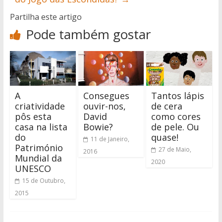
Partilha este artigo
Pode também gostar
A
Consegues
Tantos lápis
criatividade
ouvir-nos,
de cera
pôs esta
David
como cores
casa na lista
Bowie?
de pele. Ou
do
quase!
11 de Janeiro,
Património
27 de Maio,
2016
Mundial da
2020
UNESCO
15 de Outubro,
2015