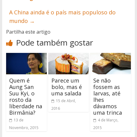
A China ainda é o país mais populoso do
mundo
→
Partilha este artigo
Pode também gostar
Quem é
Parece um
Se não
Aung San
bolo, mas é
fossem as
Suu Kyi, o
uma salada
larvas, até
rosto da
lhes
15 de Abril,
liberdade na
dávamos
2016
Birmânia?
uma trinca
13 de
4 de Março,
Novembro, 2015
2015