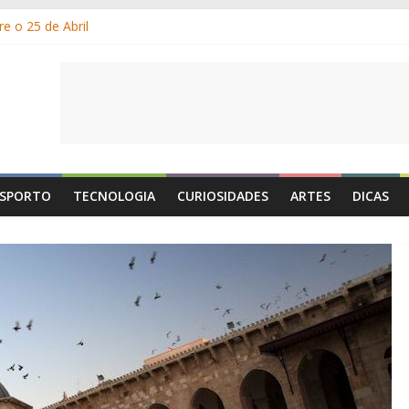
e o 25 de Abril
s gelados?
 por que suamos?
e Portugal: a história, as origens, o que se festeja
de Maio é o Dia do Trabalhador?
SPORTO
TECNOLOGIA
CURIOSIDADES
ARTES
DICAS