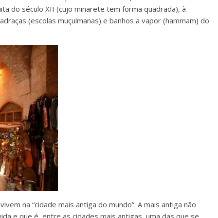
ta do século XII (cujo minarete tem forma quadrada), à
, madraças (escolas muçulmanas) e banhos a vapor (hammam) do
ivem na “cidade mais antiga do mundo”. A mais antiga não
ida e que é, entre as cidades mais antigas, uma das que se