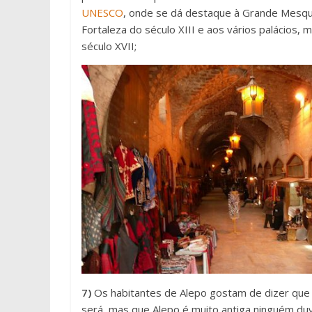
UNESCO
, onde se dá destaque à Grande Mesqui
Fortaleza do século XIII e aos vários palácios
século XVII;
7)
Os habitantes de Alepo gostam de dizer que v
será, mas que Alepo é muito antiga ninguém duv