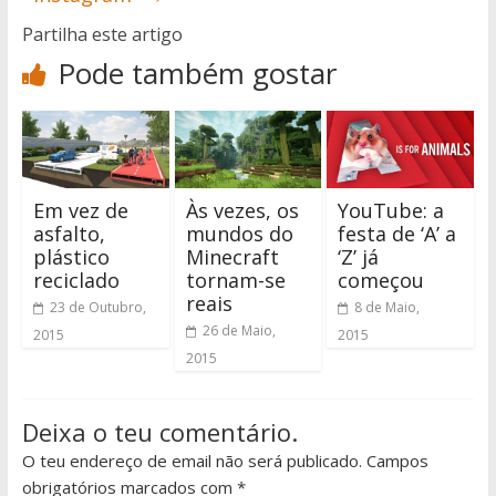
Partilha este artigo
Pode também gostar
Em vez de
Às vezes, os
YouTube: a
asfalto,
mundos do
festa de ‘A’ a
plástico
Minecraft
‘Z’ já
reciclado
tornam-se
começou
reais
23 de Outubro,
8 de Maio,
26 de Maio,
2015
2015
2015
Deixa o teu comentário.
O teu endereço de email não será publicado. Campos
obrigatórios marcados com *