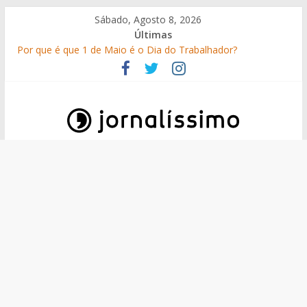
Skip
Sábado, Agosto 8, 2026
to
Últimas
content
Por que é que 1 de Maio é o Dia do Trabalhador?
25 Perguntas sobre o 25 de Abril
Como surgiram os gelados?
O que é o suor e por que suamos?
10 de Junho, Dia de Portugal: a história, as origens, o que se
festeja
Jornalissimo
Jornalissimo