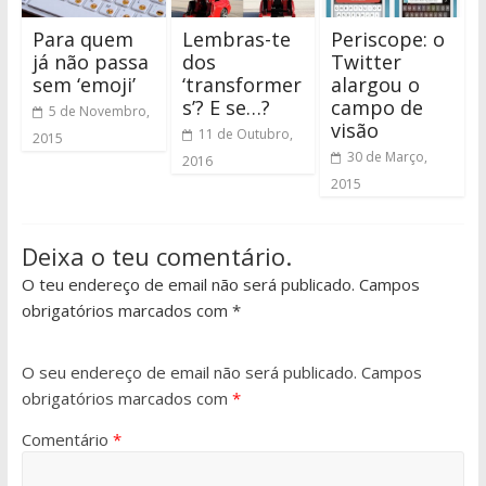
Para quem
Lembras-te
Periscope: o
já não passa
dos
Twitter
sem ‘emoji’
‘transformer
alargou o
s’? E se…?
campo de
5 de Novembro,
visão
11 de Outubro,
2015
30 de Março,
2016
2015
Deixa o teu comentário.
O teu endereço de email não será publicado. Campos
obrigatórios marcados com *
O seu endereço de email não será publicado.
Campos
obrigatórios marcados com
*
Comentário
*