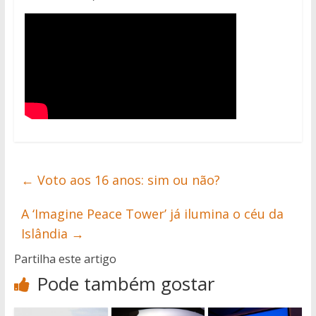
←
Voto aos 16 anos: sim ou não?
A ‘Imagine Peace Tower’ já ilumina o céu da
Islândia
→
Partilha este artigo
Pode também gostar