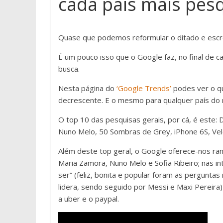
cada país mais pes
Quase que podemos reformular o ditado e escre
É um pouco isso que o Google faz, no final de
busca.
Nesta página do
‘Google Trends’
podes ver o q
decrescente. E o mesmo para qualquer país do
O top 10 das pesquisas gerais, por cá, é este: D
Nuno Melo, 50 Sombras de Grey, iPhone 6S, Vel
Além deste top geral, o Google oferece-nos ranki
Maria Zamora, Nuno Melo e Sofia Ribeiro; nas in
ser” (feliz, bonita e popular foram as perguntas 
lidera, sendo seguido por Messi e Maxi Pereira) 
a uber e o paypal.