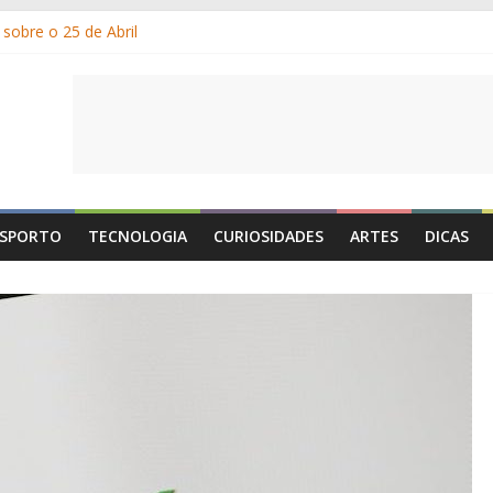
sobre o 25 de Abril
am os gelados?
or e por que suamos?
Dia de Portugal: a história, as origens, o que se festeja
e 1 de Maio é o Dia do Trabalhador?
SPORTO
TECNOLOGIA
CURIOSIDADES
ARTES
DICAS