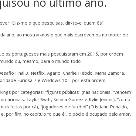
quisou no último ano.
ver “Diz-me o que pesquisas, dir-te-ei quem és”.
 cada ano, ao mostrar-nos o que mais escrevemos no motor de
ue os portugueses mais pesquisaram em 2015, por ordem
 mundo ou, mesmo, para o mundo todo.
esafio Final 3, Netflix, Agario, Charlie Hebdo, Maria Zamora,
ocidade Furiosa 7 e Windows 10 – por esta ordem.
ngs por categorias: “figuras públicas” (nas nacionais, “vencem”:
ternacionais: Taylor Swift, Selena Gomez e Kylie Jenner), “como
mais feitas por cá), “jogadores de futebol” (Cristiano Ronaldo,
e, por fim, no capítulo “o que é”, o pódio é ocupado pelo amor,