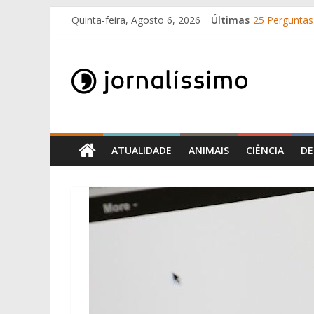
Skip
Quinta-feira, Agosto 6, 2026
Últimas
25 Perguntas 
to
Como surgir
content
Jornalissimo
O que é o su
10 de Junho, 
Por que é qu
Jornalissimo
ATUALIDADE
ANIMAIS
CIÊNCIA
DE