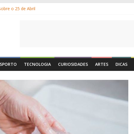
obre o 25 de Abril
m os gelados?
r e por que suamos?
ia de Portugal: a história, as origens, o que se festeja
 1 de Maio é o Dia do Trabalhador?
SPORTO
TECNOLOGIA
CURIOSIDADES
ARTES
DICAS