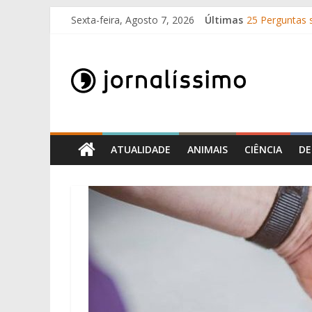
Skip
Sexta-feira, Agosto 7, 2026
Últimas
25 Perguntas s
to
Como surgira
content
Jornalissimo
O que é o suo
10 de Junho, D
Por que é que
Jornalissimo
ATUALIDADE
ANIMAIS
CIÊNCIA
DE