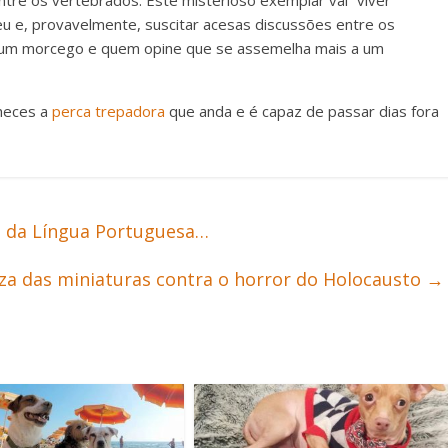
tre os vertebrados. Este misterioso exemplar vai “viver”
u e, provavelmente, suscitar acesas discussões entre os
m um morcego e quem opine que se assemelha mais a um
nheces a
perca trepadora
que anda e é capaz de passar dias fora
s da Língua Portuguesa…
eza das miniaturas contra o horror do Holocausto
→