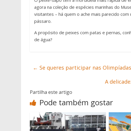
O peixe-sapo tem a mordidela mais rápida de en
agora na coleção de espécies marinhas do Muse
visitantes – há quem o ache mais parecido co
pássaro.
A propósito de peixes com patas e pernas, co
de água?
←
Se queres participar nas Olimpíada
A delicad
Partilha este artigo
Pode também gostar